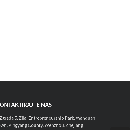
ONTAKTIRAJTE NAS
Zgrada 5, Zilai Entrepreneurship Park, Wanquan
own, Pingyang County, Wenzhou, Zhejiang