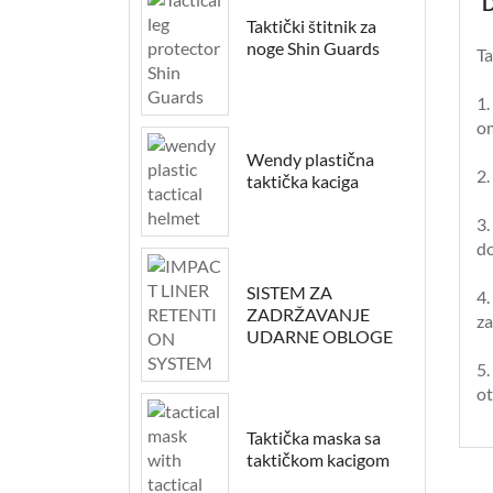
D
Taktički štitnik za
noge Shin Guards
Ta
1.
o
Wendy plastična
2.
taktička kaciga
3.
do
SISTEM ZA
4.
ZADRŽAVANJE
za
UDARNE OBLOGE
5.
ot
Taktička maska sa
taktičkom kacigom