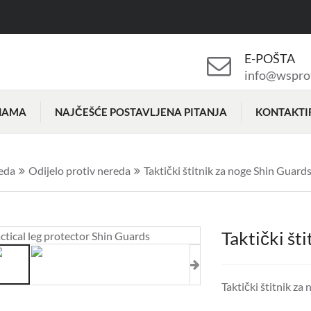
E-POŠTA
info@wspro
NAMA
NAJČEŠĆE POSTAVLJENA PITANJA
KONTAKTI
eda
Odijelo protiv nereda
Taktički štitnik za noge Shin Guard
Taktički št
Taktički štitnik za