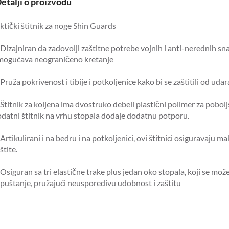
etalji o proizvodu
ktički štitnik za noge Shin Guards
 Dizajniran da zadovolji zaštitne potrebe vojnih i anti-nerednih s
mogućava neograničeno kretanje
 Pruža pokrivenost i tibije i potkoljenice kako bi se zaštitili od udara
 Štitnik za koljena ima dvostruko debeli plastični polimer za pobolj
datni štitnik na vrhu stopala dodaje dodatnu potporu.
 Artikulirani i na bedru i na potkoljenici, ovi štitnici osiguravaju
štite.
 Osiguran sa tri elastične trake plus jedan oko stopala, koji se mo
puštanje, pružajući neusporedivu udobnost i zaštitu