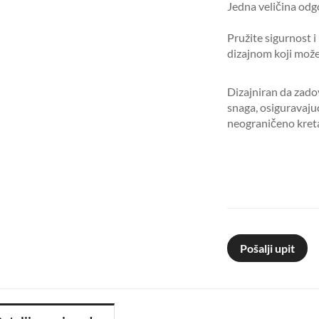
Jedna veličina od
Pružite sigurnost i
dizajnom koji može
Dizajniran da zadov
snaga, osiguravaj
neograničeno kret
Pošalji upit