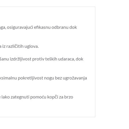
naga, osiguravajući efikasnu odbranu dok
 iz različitih uglova.
šanu izdržljivost protiv teških udaraca, dok
 maksimalnu pokretljivost nogu bez ugrožavanja
že lako zategnuti pomoću kopči za brzo