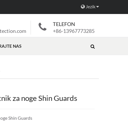
Jezik
TELEFON
tection.com
+86-13967773285
RAJTE NAS
s
itnik za noge Shin Guards
 noge Shin Guards