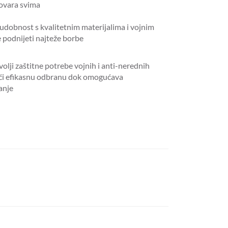
govara svima
 udobnost s kvalitetnim materijalima i vojnim
 podnijeti najteže borbe
olji zaštitne potrebe vojnih i anti-nerednih
ući efikasnu odbranu dok omogućava
anje