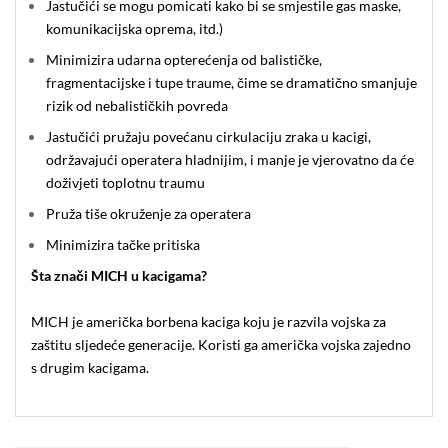
Jastučići se mogu pomicati kako bi se smjestile gas maske,
komunikacijska oprema, itd.)
Minimizira udarna opterećenja od balističke,
fragmentacijske i tupe traume, čime se dramatično smanjuje
rizik od nebalističkih povreda
Jastučići pružaju povećanu cirkulaciju zraka u kacigi,
održavajući operatera hladnijim, i manje je vjerovatno da će
doživjeti toplotnu traumu
Pruža tiše okruženje za operatera
Minimizira tačke pritiska
Šta znači MICH u kacigama?
MICH je američka borbena kaciga koju je razvila vojska za
zaštitu sljedeće generacije. Koristi ga američka vojska zajedno
s drugim kacigama.