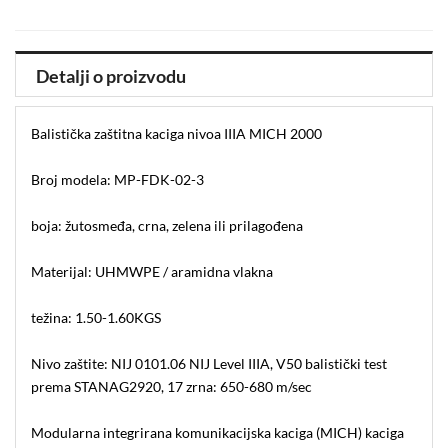
Detalji o proizvodu
Balistička zaštitna kaciga nivoa IIIA MICH 2000
Broj modela: MP-FDK-02-3
boja: žutosmeđa, crna, zelena ili prilagođena
Materijal: UHMWPE / aramidna vlakna
težina: 1.50-1.60KGS
Nivo zaštite: NIJ 0101.06 NIJ Level IIIA, V50 balistički test
prema STANAG2920, 17 zrna: 650-680 m/sec
Modularna integrirana komunikacijska kaciga (MICH) kaciga