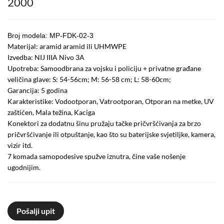
2000
Broj modela: MP-FDK-02-3
Materijal: aramid aramid ili UHMWPE
Izvedba: NIJ IIIA Nivo 3A
Upotreba: Samoodbrana za vojsku i policiju + privatne građane
veličina glave: S: 54-56cm; M: 56-58 cm; L: 58-60cm;
Garancija: 5 godina
Karakteristike: Vodootporan, Vatrootporan, Otporan na metke, UV
zaštićen, Mala težina, Kaciga
Konektori za dodatnu šinu pružaju tačke pričvršćivanja za brzo
pričvršćivanje ili otpuštanje, kao što su baterijske svjetiljke, kamera,
vizir itd.
7 komada samopodesive spužve iznutra, čine vaše nošenje
ugodnijim.
Pošalji upit