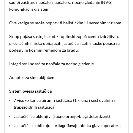
sadrži zaštitne naočale, naočale za noćno gledanje (NVG) i
komunikacijski sistem.
Ova kaciga se može popraviti balističkim ili nerednim vizirom.
Sklop pojasa sastoji se od 7 toplinski zapečaćenih izdržljivih,
prozračnih i nisko upijajućih jastučića i četiri tačke pojasa sa
podesivim kožnim remenom za bradu.
Integrirani nosač za naočale za noćno gledanje
Adapter za šinu uključen
Sistem ovjesa jastučića
7 visoko konstruiranih jastučića (1 kruna i šest ovalnih i
trapezoidnih jastučića)
Jastučići su uklonjivi (ručno pranje-blagi deterdžent)
Jastučići se oblikuju i prilagođavaju obliku glave operatera