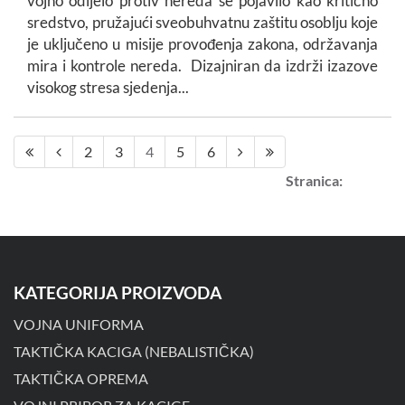
vojno odijelo protiv nereda se pojavilo kao kritično
sredstvo, pružajući sveobuhvatnu zaštitu osoblju koje
je uključeno u misije provođenja zakona, održavanja
mira i kontrole nereda. Dizajniran da izdrži izazove
visokog stresa sjedenja...
2
3
4
5
6
Stranica:
KATEGORIJA PROIZVODA
VOJNA UNIFORMA
TAKTIČKA KACIGA (NEBALISTIČKA)
TAKTIČKA OPREMA