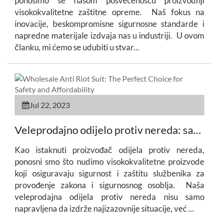
ponosimo se našom posvećenošću proizvodnji
visokokvalitetne zaštitne opreme. Naš fokus na
inovacije, beskompromisne sigurnosne standarde i
napredne materijale izdvaja nas u industriji. U ovom
članku, mi ćemo se udubiti u stvar...
Jul 22, 2023
Veleprodajno odijelo protiv nereda: savršen izbor za sigurnost i pristupačnost
Kao istaknuti proizvođač odijela protiv nereda,
ponosni smo što nudimo visokokvalitetne proizvode
koji osiguravaju sigurnost i zaštitu službenika za
provođenje zakona i sigurnosnog osoblja. Naša
veleprodajna odijela protiv nereda nisu samo
napravljena da izdrže najizazovnije situacije, već ...